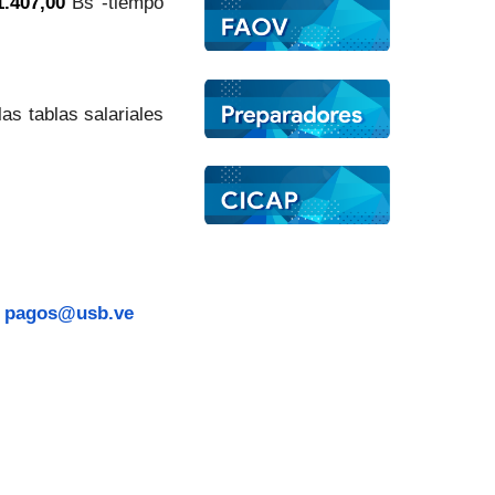
1.407,00
Bs -tiempo
as tablas salariales
:
pagos@usb.ve