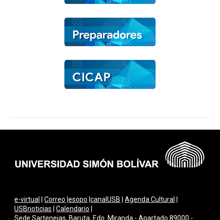
e-virtual
|
Correo
|
esopo
|
canalUSB
|
Agenda Cultural
|
USBnoticias
|
Calendario
|
Sede Sartenejas, Baruta, Edo. Miranda - Apartado 89000 -