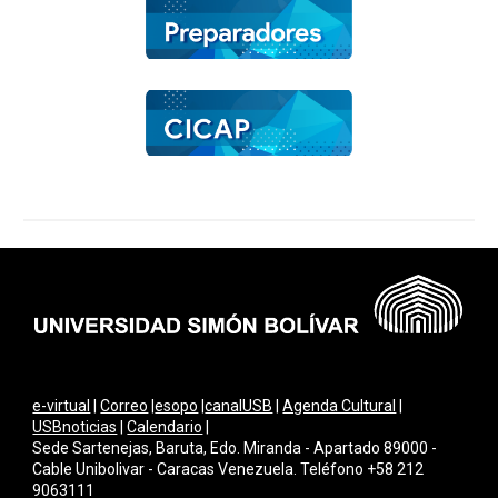
e-virtual
|
Correo
|
esopo
|
canalUSB
|
Agenda Cultural
|
USBnoticias
|
Calendario
|
Sede Sartenejas, Baruta, Edo. Miranda - Apartado 89000 -
Cable Unibolivar - Caracas Venezuela. Teléfono +58 212
9063111