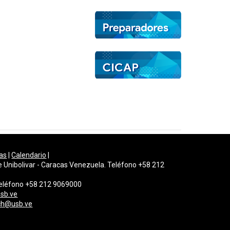
as
|
Calendario
|
e Unibolivar - Caracas Venezuela. Teléfono +58 212
 Teléfono +58 212 9069000
sb.ve
gch@usb.ve