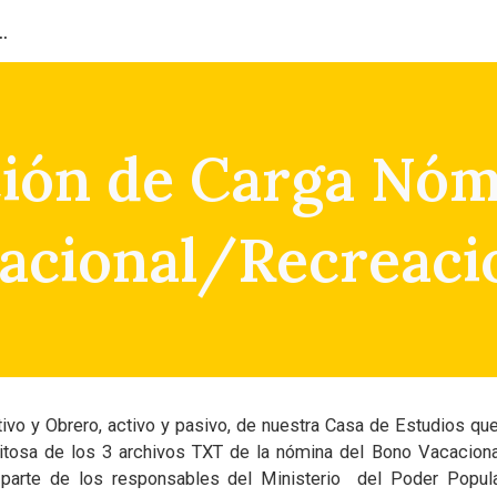
ión del Capital Humano
ip to main content
Skip to navigat
ción de Carga Nó
acional/Recreaci
vo y Obrero, activo y pasivo, de nuestra Casa de Estudios que
xitosa de los 3 archivos TXT de la nómina del Bono Vacaciona
parte de los responsables del Ministerio del Poder Popula