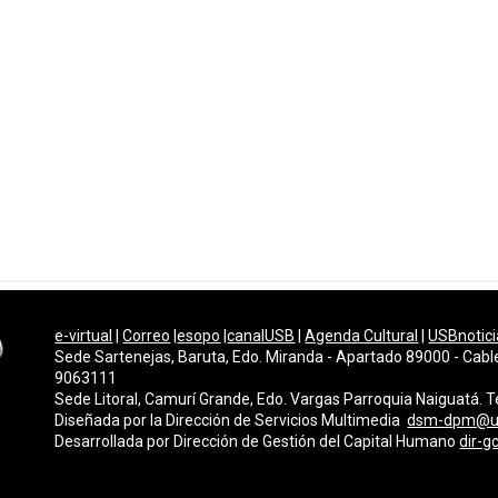
e-virtual
|
Correo
|
esopo
|
canalUSB
|
Agenda Cultural
|
USBnotici
Sede Sartenejas, Baruta, Edo. Miranda - Apartado 89000 - Cabl
9063111
Sede Litoral, Camurí Grande, Edo. Vargas Parroquia Naiguatá.
Diseñada por la Dirección de Servicios Multimedi
a
dsm-dpm@u
Desarrollada por
Dirección de Gestión del Capital Humano
dir-