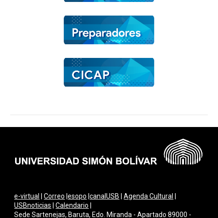
e-virtual
|
Correo
|
esopo
|
canalUSB
|
Agenda Cultural
|
USBnoticias
|
Calendario
|
Sede Sartenejas, Baruta, Edo. Miranda - Apartado 89000 -