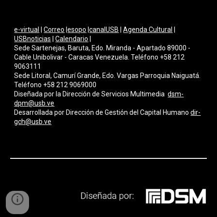
e-virtual
|
Correo
|
esopo
|
canalUSB
|
Agenda Cultural
|
USBnoticias
|
Calendario
|
Sede Sartenejas, Baruta, Edo. Miranda - Apartado 89000 -
Cable Unibolivar - Caracas Venezuela. Teléfono +58 212
9063111
Sede Litoral, Camurí Grande, Edo. Vargas Parroquia Naiguatá.
Teléfono +58 212 9069000
Diseñada por la Dirección de Servicios Multimedi
a
dsm-
dpm@usb.ve
Desarrollada por
Dirección de Gestión del Capital Humano
dir-
gch@usb.ve