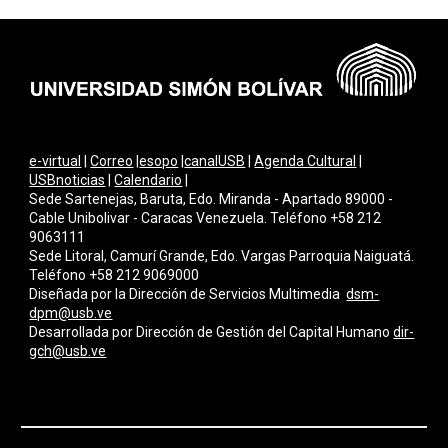
e-virtual
|
Correo
|
esopo
|
canalUSB
|
Agenda Cultural
|
USBnoticias
|
Calendario
|
Sede Sartenejas, Baruta, Edo. Miranda - Apartado 89000 -
Cable Unibolivar - Caracas Venezuela. Teléfono +58 212
9063111
Sede Litoral, Camurí Grande, Edo. Vargas Parroquia Naiguatá.
Teléfono +58 212 9069000
Diseñada por la Dirección de Servicios Multimedi
a
dsm-
dpm@usb.ve
Desarrollada por
Dirección de Gestión del Capital Humano
dir-
gch@usb.ve