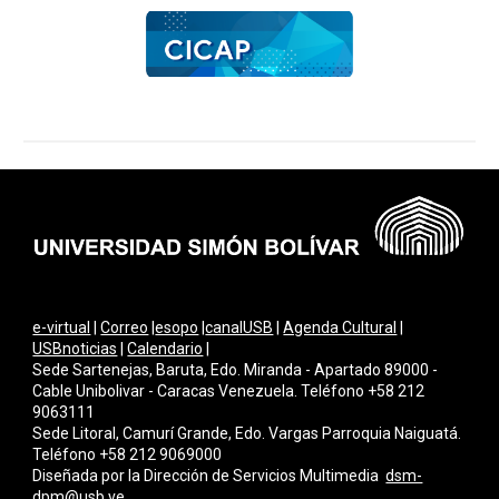
e-virtual
|
Correo
|
esopo
|
canalUSB
|
Agenda Cultural
|
USBnoticias
|
Calendario
|
Sede Sartenejas, Baruta, Edo. Miranda - Apartado 89000 -
Cable Unibolivar - Caracas Venezuela. Teléfono +58 212
9063111
Sede Litoral, Camurí Grande, Edo. Vargas Parroquia Naiguatá.
Teléfono +58 212 9069000
Diseñada por la Dirección de Servicios Multimedi
a
dsm-
dpm@usb.ve