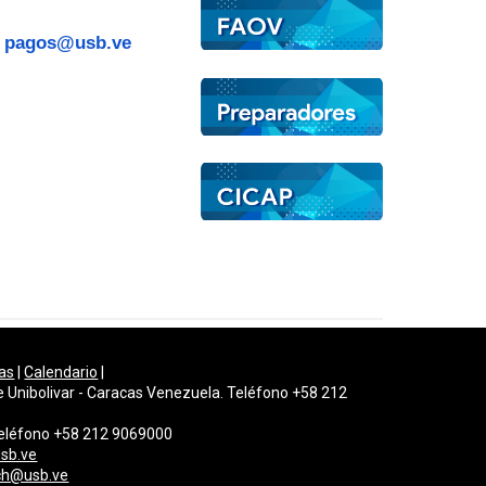
:
pagos@usb.ve
as
|
Calendario
|
e Unibolivar - Caracas Venezuela. Teléfono +58 212
 Teléfono +58 212 9069000
sb.ve
gch@usb.ve