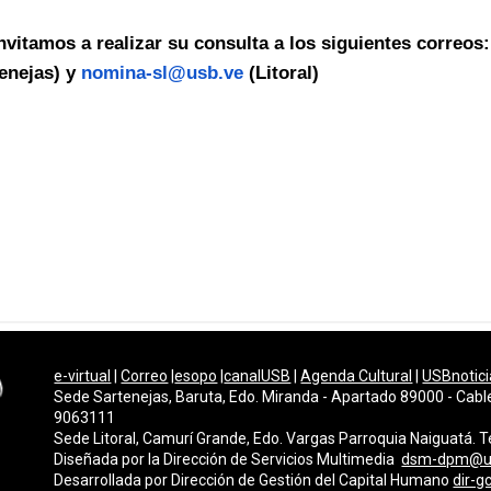
nvitamos a realizar su consulta a los siguientes correos
tenejas) y
nomina-sl@usb.ve
(Litoral)
e-virtual
|
Correo
|
esopo
|
canalUSB
|
Agenda Cultural
|
USBnotici
Sede Sartenejas, Baruta, Edo. Miranda - Apartado 89000 - Cabl
9063111
Sede Litoral, Camurí Grande, Edo. Vargas Parroquia Naiguatá.
Diseñada por la Dirección de Servicios Multimedi
a
dsm-dpm@u
Desarrollada por
Dirección de Gestión del Capital Humano
dir-