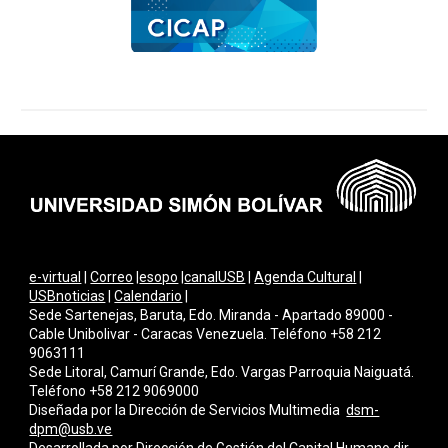
e-virtual
|
Correo
|
esopo
|
canalUSB
|
Agenda Cultural
|
USBnoticias
|
Calendario
|
Sede Sartenejas, Baruta, Edo. Miranda - Apartado 89000 -
Cable Unibolivar - Caracas Venezuela. Teléfono +58 212
9063111
Sede Litoral, Camurí Grande, Edo. Vargas Parroquia Naiguatá.
Teléfono +58 212 9069000
Diseñada por la Dirección de Servicios Multimedi
a
dsm-
dpm@usb.ve