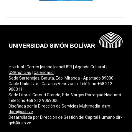
e-virtual
|
Correo
|
esopo
|
canalUSB
|
Agenda Cultural
|
USBnoticias
|
Calendario
|
Sede Sartenejas, Baruta, Edo. Miranda - Apartado 89000 -
Cable Unibolivar - Caracas Venezuela. Teléfono +58 212
9063111
Sede Litoral, Camurí Grande, Edo. Vargas Parroquia Naiguatá.
Teléfono +58 212 9069000
Diseñada por la Dirección de Servicios Multimedi
a
dsm-
dpm@usb.ve
Desarrollada por
Dirección de Gestión del Capital Humano
dir-
gch@usb.ve