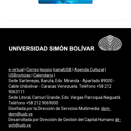
e-virtual
|
Correo
|
esopo
|
canalUSB
|
Agenda Cultural
|
USBnoticias
|
Calendario
|
Sede Sartenejas, Baruta, Edo. Miranda - Apartado 89000 -
Cable Unibolivar - Caracas Venezuela. Teléfono +58 212
9063111
Sede Litoral, Camurí Grande, Edo. Vargas Parroquia Naiguatá.
Teléfono +58 212 9069000
Diseñada por la Dirección de Servicios Multimedi
a
dsm-
dpm@usb.ve
Desarrollada por
Dirección de Gestión del Capital Humano
dir-
gch@usb.ve