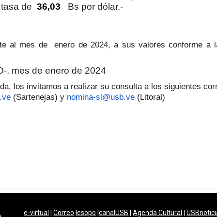
a tasa de
36,03
Bs por dólar.-
nte al mes de enero de 2024, a sus valores conforme a la
, mes de enero de 2024
a, los invitamos a realizar su consulta a los siguientes co
.ve
(Sartenejas) y
nomina-sl@usb.ve
(Litoral)
e-virtual
|
Correo
|
esopo
|
canalUSB
|
Agenda Cultural
|
USBnotici