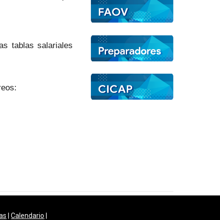
s tablas salariales
rreos:
as
|
Calendario
|