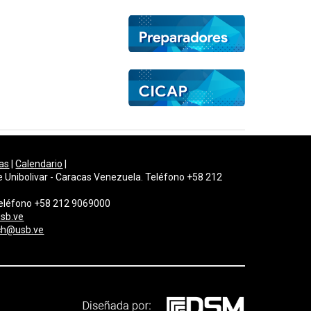
as
|
Calendario
|
e Unibolivar - Caracas Venezuela. Teléfono +58 212
 Teléfono +58 212 9069000
sb.ve
gch@usb.ve