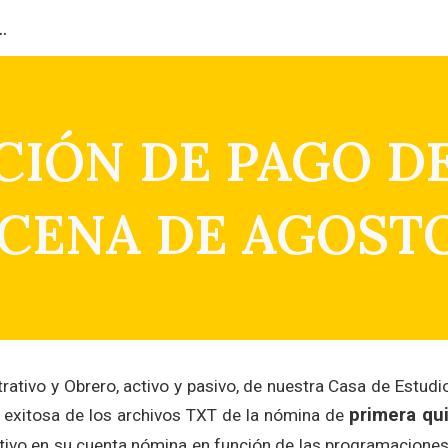
ión del Capital Humano
ip to main content
Skip to navigat
CIÓN DE PAGO D
CENA DE AGOSTO
tivo y Obrero, activo y pasivo, de nuestra Casa de Estudio
primera qu
exitosa de los archivos TXT de la nómina de
ctivo en su cuenta nómina en función de las programaciones