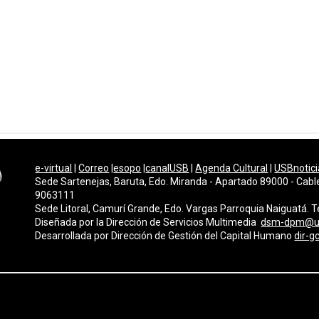
e-virtual
|
Correo
|
esopo
|
canalUSB
|
Agenda Cultural
|
USBnotici
Sede Sartenejas, Baruta, Edo. Miranda - Apartado 89000 - Cabl
9063111
Sede Litoral, Camurí Grande, Edo. Vargas Parroquia Naiguatá.
Diseñada por la Dirección de Servicios Multimedi
a
dsm-dpm@u
Desarrollada por
Dirección de Gestión del Capital Humano
dir-