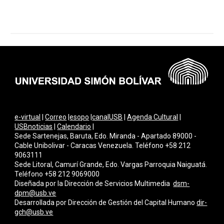
e-virtual
|
Correo
|
esopo
|
canalUSB
|
Agenda Cultural
|
USBnoticias
|
Calendario
|
Sede Sartenejas, Baruta, Edo. Miranda - Apartado 89000 -
Cable Unibolivar - Caracas Venezuela. Teléfono +58 212
9063111
Sede Litoral, Camurí Grande, Edo. Vargas Parroquia Naiguatá.
Teléfono +58 212 9069000
Diseñada por la Dirección de Servicios Multimedi
a
dsm-
dpm@usb.ve
Desarrollada por
Dirección de Gestión del Capital Humano
dir-
gch@usb.ve