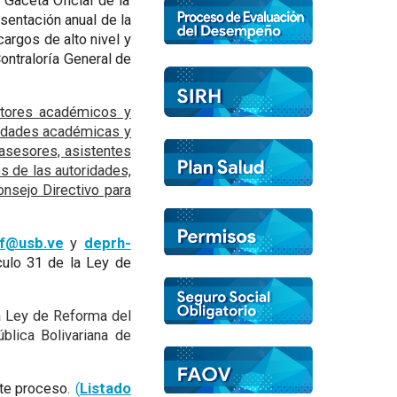
Gaceta Oficial de la
sentación anual de la
argos de alto nivel y
ontraloría General de
ectores académicos y
nidades académicas y
 asesores, asistentes
s de las autoridades,
onsejo Directivo para
nf@usb.ve
y
deprh-
ículo 31 de la Ley de
la Ley de Reforma del
blica Bolivariana de
ste proceso
.
(
Listado