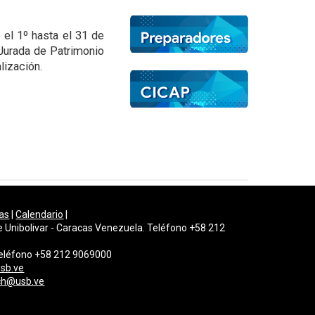
 el 1º hasta el 31 de
 Jurada de Patrimonio
lización.
as
|
Calendario
|
e Unibolivar - Caracas Venezuela. Teléfono +58 212
 Teléfono +58 212 9069000
sb.ve
gch@usb.ve