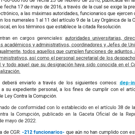
1-00-000160 de fecha 23 de febrero de 2016, publicada en la 
 fecha 17 de mayo de 2016, a través de la cual se exige la pre
trónico, a las máximas autoridades, funcionarios que ejercen c
 los numerales 1 al 11 del artículo 9 de la Ley Orgánica de la C
iscal, en los términos que establece la citada Resolución.
ntran en cargos gerenciales:
autoridades universitarias, dir
tos académicos y administrativos, coordinadores y Jefes de U
 Igualmente, todos aquellos que cumplen funciones de adjuntos,
inistrativos, así como el personal secretarial de los despacho
al y todo aquel que su designación haya sido conocida en el C
ualización.
, deberá enviarlo a través de los siguientes correos:
dep-i
o a su expediente personal, a los fines de cumplir con el art
e Ley Contra la Corrupción.
onado de conformidad con lo establecido en el artículo 38 de 
ra la Corrupción, publicado en la Gaceta Oficial de la Repú
 de mayo de 2022.
ma de CGR:
-212 funcionarios-
que aún no han cumplido con e