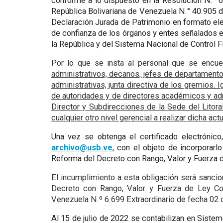
conforme a lo dispuesto en la Resolución N.° 0
República Bolivariana de Venezuela N.° 40.905 de
Declaración Jurada de Patrimonio en formato elec
de confianza de los órganos y entes señalados en
la República y del Sistema Nacional de Control F
Por lo que se insta al personal que se encue
administrativos, decanos, jefes de departamen
administrativas, junta directiva de los gremios.
de autoridades y de directores académicos y adm
Director y Subdirecciones de la Sede del Litor
cualquier otro nivel gerencial a realizar dicha act
Una vez se obtenga el certificado electrónico
archivo@usb.ve
, con el objeto de incorporarl
Reforma del Decreto con Rango, Valor y Fuerza d
El incumplimiento a esta obligación será sanci
Decreto con Rango, Valor y Fuerza de Ley Cont
Venezuela N.º 6.699 Extraordinario de fecha 02
Al 15 de julio de 2022 se contabilizan en Siste