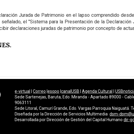
eclaración Jurada de Patrimonio en el lapso comprendido desde
o señalado, el "Sistema para la Presentación de la Declaración
ecibir declaraciones juradas de patrimonio por concepto de actua
ES.
e-virtual
|
Correo
|
esopo
|
canalUSB
|
Agenda Cultural
|
USBnotici
Sede Sartenejas, Baruta, Edo. Miranda - Apartado 89000 - Cabl
9063111
Sede Litoral, Camurí Grande, Edo. Vargas Parroquia Naiguatá.
Diseñada por la Dirección de Servicios Multimedi
a
dsm-dpm@u
Desarrollada por
Dirección de Gestión del Capital Humano
dir-