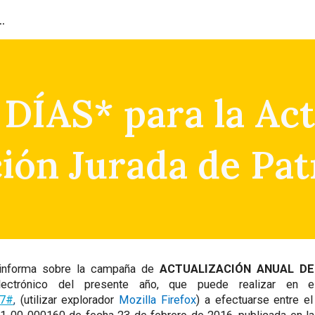
ión del Capital Humano
ip to main content
Skip to navigat
ÍAS* para la Act
ción Jurada de Pa
 informa sobre la campaña de
ACTUALIZACIÓN ANUAL DE
ctrónico del presente año, que puede realizar en el 
47#
,
(utilizar explorador
Mozilla Firefox
) a efectuarse entre e