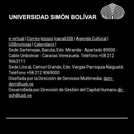
e-virtual
|
Correo
|
esopo
|
canalUSB
|
Agenda Cultural
|
USBnoticias
|
Calendario
|
Sede Sartenejas, Baruta, Edo. Miranda - Apartado 89000 -
Cable Unibolivar - Caracas Venezuela. Teléfono +58 212
9063111
Sede Litoral, Camurí Grande, Edo. Vargas Parroquia Naiguatá.
Teléfono +58 212 9069000
Diseñada por la Dirección de Servicios Multimedi
a
dsm-
dpm@usb.ve
Desarrollada por
Dirección de Gestión del Capital Humano
dir-
gch@usb.ve