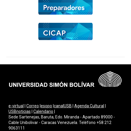
e-virtual
|
Correo
|
esopo
|
canalUSB
|
Agenda Cultural
|
USBnoticias
|
Calendario
|
Sede Sartenejas, Baruta, Edo. Miranda - Apartado 89000 -
Cable Unibolivar - Caracas Venezuela. Teléfono +58 212
9063111