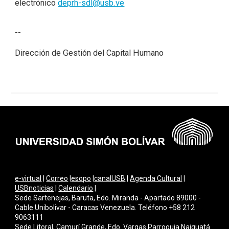
electrónico
deprh-sdl@usb.ve
--
Dirección de Gestión del Capital Humano
e-virtual
|
Correo
|
esopo
|
canalUSB
|
Agenda Cultural
|
USBnoticias
|
Calendario
|
Sede Sartenejas, Baruta, Edo. Miranda - Apartado 89000 -
Cable Unibolivar - Caracas Venezuela. Teléfono +58 212
9063111
Sede Litoral, Camurí Grande, Edo. Vargas Parroquia Naiguatá.