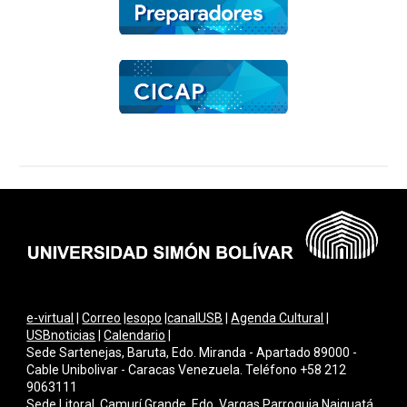
e-virtual
|
Correo
|
esopo
|
canalUSB
|
Agenda Cultural
|
USBnoticias
|
Calendario
|
Sede Sartenejas, Baruta, Edo. Miranda - Apartado 89000 -
Cable Unibolivar - Caracas Venezuela. Teléfono +58 212
9063111
Sede Litoral, Camurí Grande, Edo. Vargas Parroquia Naiguatá.